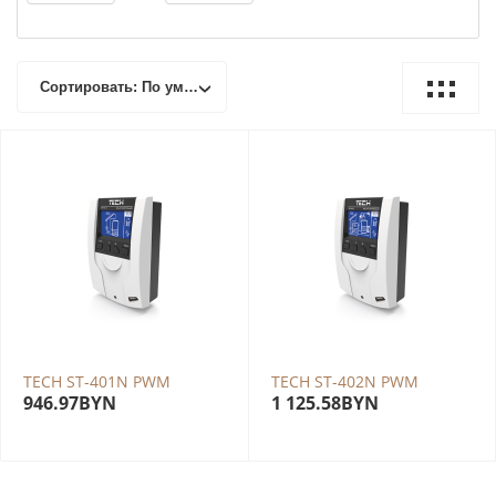
Сортировать: По умолчанию
TECH ST-401N PWM
TECH ST-402N PWM
946.97
BYN
1 125.58
BYN